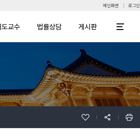
메인화면
로그인
지도교수
법률상담
게시판
소개
처리과정
공지사항
온라인상담
법률상식
자료실