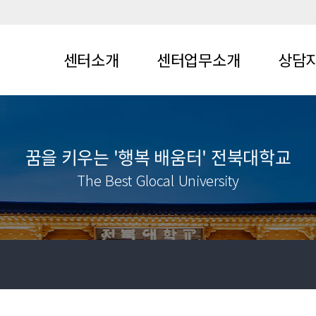
센터소개
센터업무소개
상담
센터장인사말
주요업무
지도교수
연혁
리걸클리닉
꿈을 키우는 '행복 배움터' 전북대학교
조직도
모의기록시험
The Best Glocal University
센터규칙
오시는길