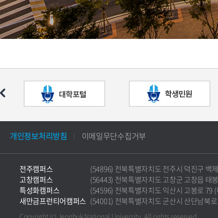
개인정보처리방침
이메일무단수집거부
전주캠퍼스
(54896) 전북특별자치도 전주시 덕진구 백제대로 5
고창캠퍼스
(56443) 전북특별자치도 고창군 고창읍 태봉로 36
특성화캠퍼스
(54596) 전북특별자치도 익산시 고봉로 79 (마동)
새만금프런티어캠퍼스
(54001) 전북특별자치도 군산시 산단남북로 177 
Copyright (c) Jeonbuk National University.
All rights reserved.