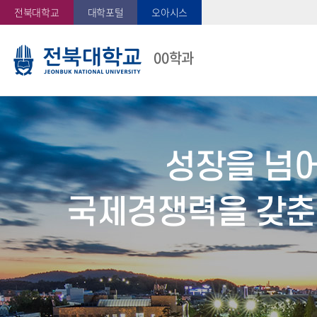
전북대학교
대학포털
오아시스
00학과
성장을 넘
국제경쟁력을 갖춘