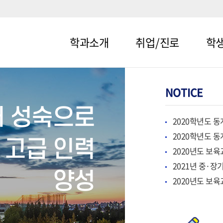
학과소개
취업/진로
학
메뉴1-1
메뉴2-1
메뉴3-
메뉴1-2
메뉴2-2
메뉴3-
어 성숙으로
2020학년도 동
2020학년도 동
 고급 인력
2020년도 보육
2021년 중·
양성
2020년도 보육