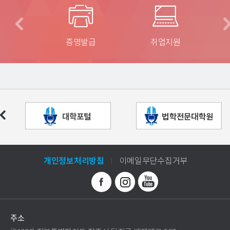
 길
증명발급
취업지원
개인정보처리방침
이메일무단수집거부
주소